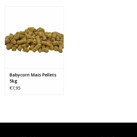
Range
Cadeaubon
Summer Deals
BLOG
Babycorn Mais Pellets
5kg
€7,95