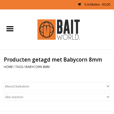
0 Artikelen - €0,00
Home
Tijgernoten kopen
Partikels Karper
Producten getagd met Babycorn 8mm
HOME
/
TAGS
/
BABYCORN 8MM
Boilies & Additieven
Hookbaits
Pellets
Naturals