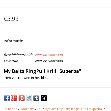
€5,95
Informatie
Beschikbaarheid:
Niet op voorraad
Levertijd:
Niet op voorraad
My Baits RingPull Krill "Superba"
'Heb vertrouwen in het blik'.
Het kan niet natuurlijker: 100grs verse, arctische krill wacht nu in
dit blik om te worden gebruikt.
De My Baits RingPull Krill "Superba" zijn ongeëvenaard als het
Baitworld
/
Hookbaits
/
Krill
/
My Baits
/
My Baits RingPull Krill "Superba"
/