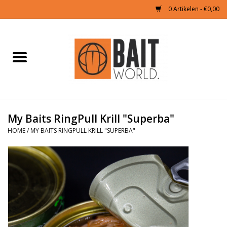
0 Artikelen - €0,00
Home
Tijgernoten kopen
Partikels Karper
My Baits RingPull Krill "Superba"
HOME
/
MY BAITS RINGPULL KRILL "SUPERBA"
Boilies & Additieven
Hookbaits
Pellets
Naturals