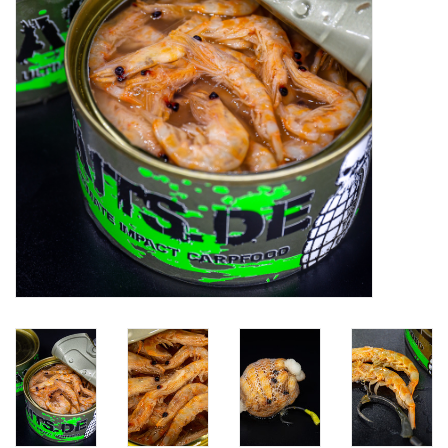
Range
Cadeaubon
Summer Deals
BLOG