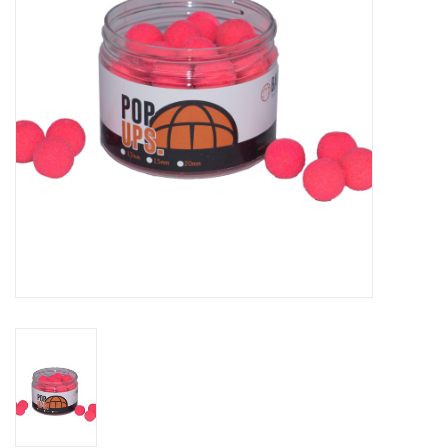
Range
Cadeaubon
Summer Deals
BLOG