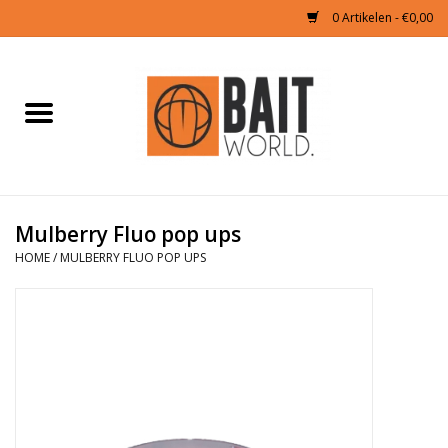
0 Artikelen - €0,00
Home
Tijgernoten kopen
Partikels Karper
Mulberry Fluo pop ups
HOME
/
MULBERRY FLUO POP UPS
Boilies & Additieven
Hookbaits
Pellets
Naturals