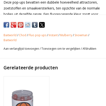
Deze pop-ups bevatten een dubbele hoeveelheid attractoren,
zoetstoffen en smaakversterkers, ten opzichte van de normale
boilies uit dezelfde range. Een fluorescerende kleur zorgt voor
een visuele prikkel, waardoor deze pop-ups geschikt zijn om te
gebruiken als single haakaas of als snowman presentatie.
Baitworld
/
Chod
/
Fluo pop ups
/
Instant
/
Mulberry
/
Snowman
/
Baitworld
Inhoud: 150 ml
Aan verlanglijst toevoegen
/
Toevoegen om te vergelijken
/
Afdrukken
Kleur: roze
Gerelateerde producten