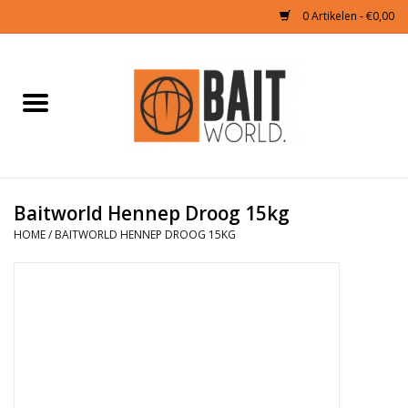
0 Artikelen - €0,00
Home
Tijgernoten kopen
Partikels Karper
Baitworld Hennep Droog 15kg
HOME
/
BAITWORLD HENNEP DROOG 15KG
Boilies & Additieven
Hookbaits
Pellets
Naturals