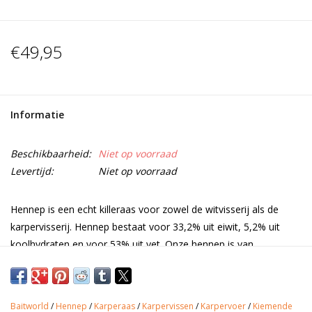
€49,95
Informatie
Beschikbaarheid:
Niet op voorraad
Levertijd:
Niet op voorraad
Hennep is een echt killeraas voor zowel de witvisserij als de
karpervisserij. Hennep bestaat voor 33,2% uit eiwit, 5,2% uit
koolhydraten en voor 53% uit vet. Onze hennep is van
topkwaliteit en dat blijkt uit een uitstekende gekiemde korrel die
met een hoog oliegehalte zorgt voor attractie op de stek. Wist
je dat hennep een krakend geluid maakt onderwater, als het
Baitworld
/
Hennep
/
Karperaas
/
Karpervissen
/
Karpervoer
/
Kiemende