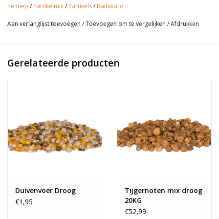
door karpers wordt gegeten? Dit geluid zorgt voor attractie
hennep
/
Partikelmix
/
Partikels
/
Baitworld
bovenop de attractie!
Aan verlanglijst toevoegen
/
Toevoegen om te vergelijken
/
Afdrukken
Inhoud: 15kg
Bereiding hennep:
Gerelateerde producten
Minimaal 24 uur weken en 30 minuten koken.
Duivenvoer Droog
Tijgernoten mix droog
20KG
€1,95
€52,99