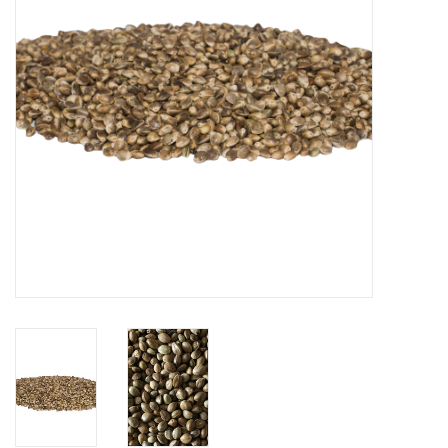
Range
Cadeaubon
Summer Deals
BLOG