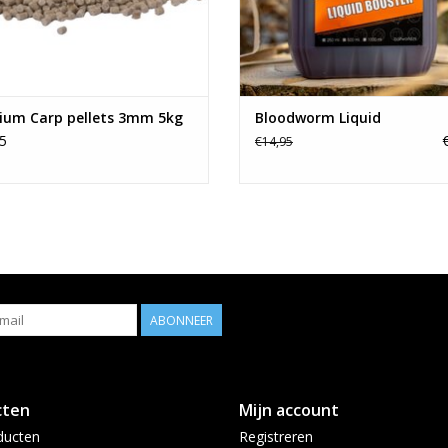
ium Carp pellets 3mm 5kg
Bloodworm Liquid
5
€14,95
ABONNEER
cten
Mijn account
ducten
Registreren