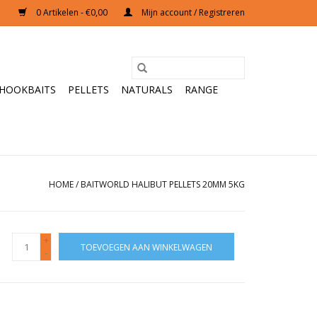
0 Artikelen - €0,00
Mijn account / Registreren
HOOKBAITS
PELLETS
NATURALS
RANGE
HOME
/
BAITWORLD HALIBUT PELLETS 20MM 5KG
+
TOEVOEGEN AAN WINKELWAGEN
-