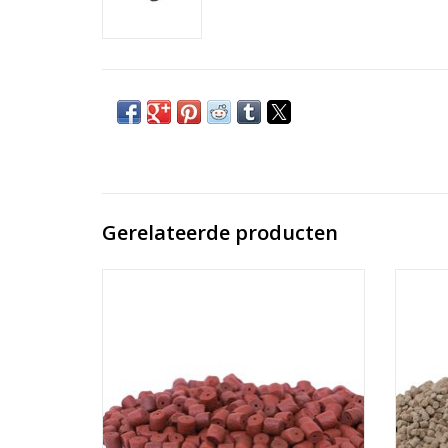
Gerelateerde producten
De beste pellets voor tijdens het
De
karpervissen scoor je bij Baitworld. Onze
karper
heerlijke pellets in verschillende diameters
heerlij
doen de karpers doen smikkelen!
do
TOEVOEGEN AAN WINKELWAGEN
TO