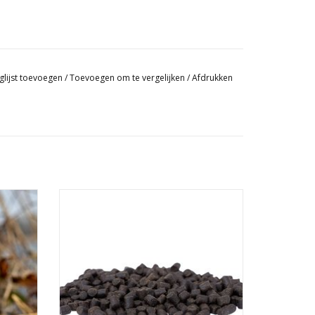
glijst toevoegen
/
Toevoegen om te vergelijken
/
Afdrukken
rld.
De beste pellets voor tijdens het
oosters
karpervissen scoor je bij Baitworld. Onze
aar in
heerlijke pellets in verschillende diameters
doen de karpers doen smikkelen!
GEN
TOEVOEGEN AAN WINKELWAGEN