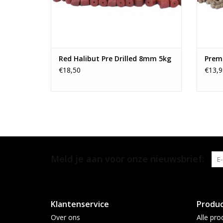
Red Halibut Pre Drilled 8mm 5kg
Prem
€18,50
€13,9
Meld je aan voor onze nieuwsbrief:
Klantenservice
Produ
Over ons
Alle pro