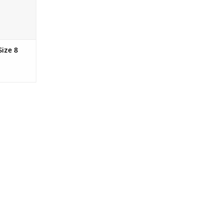
en vissen.
tangle
NKELWAGEN
Size 8