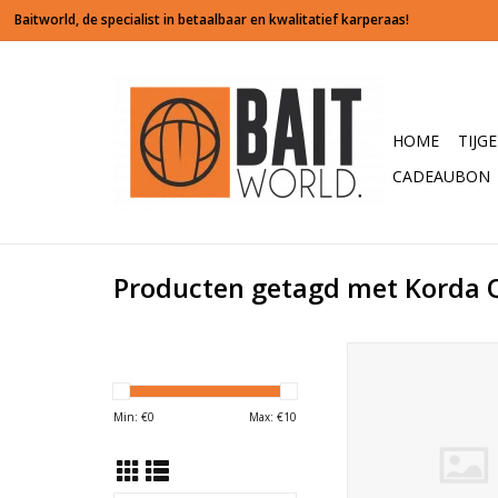
HOME
TIJG
CADEAUBON
Producten getagd met Korda Q
Deze nieuwe quick ch
van korda zijn special
voor vissers die hun 
Min: €
0
Max: €
10
snel willen kunnen ve
zonder trekkracht 
verliezen.
Zeer geschikt om het