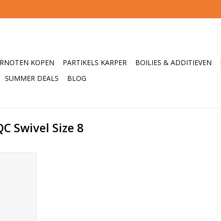
ERNOTEN KOPEN
PARTIKELS KARPER
BOILIES & ADDITIEVEN
SUMMER DEALS
BLOG
C Swivel Size 8
ange sivels
 ontwikkeld
onderlijnen
rwisselen,
te moeten
 helicopter