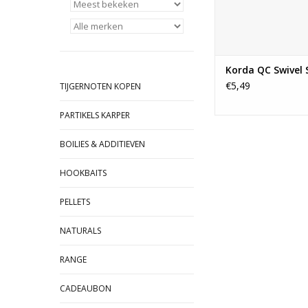
systeem mee te kunnn
Gebruik de anti 
TOEVOEGEN AAN WI
Korda QC Swivel 
€5,49
TIJGERNOTEN KOPEN
PARTIKELS KARPER
BOILIES & ADDITIEVEN
HOOKBAITS
PELLETS
NATURALS
RANGE
CADEAUBON