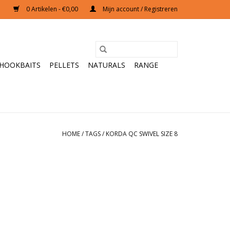
0 Artikelen - €0,00
Mijn account / Registreren
HOOKBAITS
PELLETS
NATURALS
RANGE
HOME
/
TAGS
/
KORDA QC SWIVEL SIZE 8