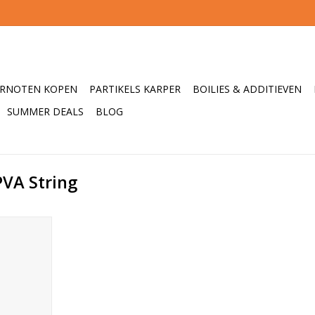
ERNOTEN KOPEN
PARTIKELS KARPER
BOILIES & ADDITIEVEN
SUMMER DEALS
BLOG
VA String
r voor om
Wanneer je
 de boilies
een lus die
ak hangen.
tste boilie
huiven en