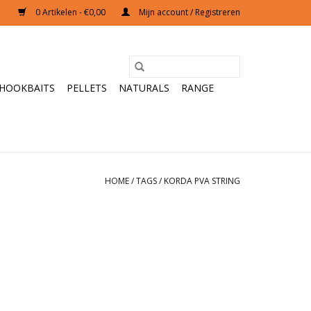
0 Artikelen - €0,00
Mijn account / Registreren
HOOKBAITS
PELLETS
NATURALS
RANGE
HOME
/
TAGS
/
KORDA PVA STRING