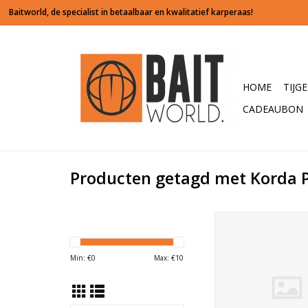
HOME
TIJG
CADEAUBON
Producten getagd met Korda P
De PVA string is e
stringers te maken. 
de string dubbel door
Min: €
0
Max: €
10
heen rijgt onstaat er 
je dan zo aan de ha
Alleen nog even de laa
tegen de lus aansc