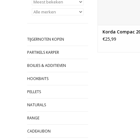
het opslaan van bij
PVA, een schaartje
boveno
TOEVOEGEN AAN WI
Korda Compac 2
€25,99
TIJGERNOTEN KOPEN
PARTIKELS KARPER
BOILIES & ADDITIEVEN
HOOKBAITS
PELLETS
NATURALS
RANGE
CADEAUBON