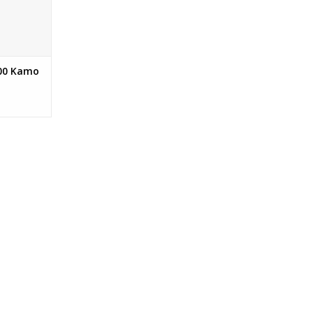
voorbeeld
 en daar
NKELWAGEN
00 Kamo