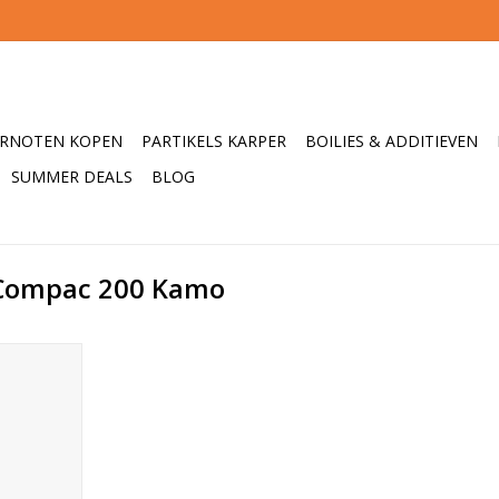
ERNOTEN KOPEN
PARTIKELS KARPER
BOILIES & ADDITIEVEN
SUMMER DEALS
BLOG
 Compac 200 Kamo
ac Kamo
speciaal
 compacte
e tasjes is
 overbodig
pac 200
maakt voor