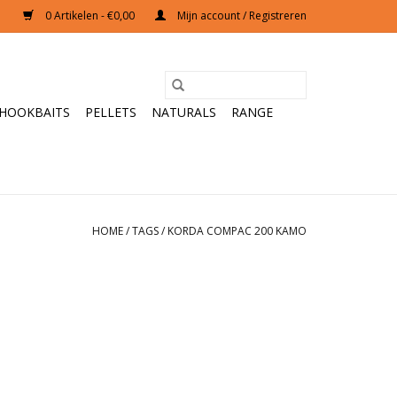
0 Artikelen - €0,00
Mijn account / Registreren
HOOKBAITS
PELLETS
NATURALS
RANGE
HOME
/
TAGS
/
KORDA COMPAC 200 KAMO