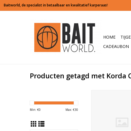
HOME
TIJG
CADEAUBON
Producten getagd met Korda
De nieuwe Comp
Luggage Range is 
ontworpen voor het
Min: €
0
Max: €
30
vissen. Met deze seri
een grote tas bijna
geworden. De Com
Kamo is speciaal ge